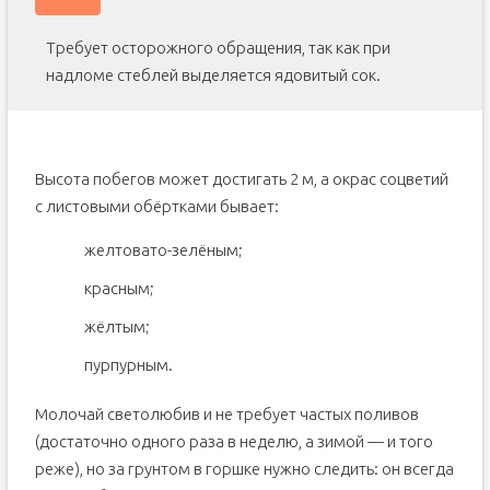
Требует осторожного обращения, так как при
надломе стеблей выделяется ядовитый сок.
Высота побегов может достигать 2 м, а окрас соцветий
с листовыми обёртками бывает:
желтовато-зелёным;
красным;
жёлтым;
пурпурным.
Молочай светолюбив и не требует частых поливов
(достаточно одного раза в неделю, а зимой — и того
реже), но за грунтом в горшке нужно следить: он всегда