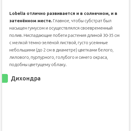
Lobelia отлично развивается и в солнечном, и в
затенённом месте.
Главное, чтобы субстрат был
насыщен гумусом и осуществлялся своевременный
полив. Ниспадающие побеги растения длиной 30-35 см
с мелкой тёмно-зелёной листвой, густо усеянные
небольшими (до 2 см в диаметре) цветками белого,
лилового, пурпурного, голубого и синего окраса,
подобны цветущему облаку.
Дихондра