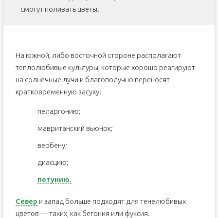
смогут поливать цветы.
На южной, либо восточной стороне располагают
теплолюбивые культуры, которые хорошо реагируют
на солнечные лучи и благополучно переносят
кратковременную засуху:
пеларгонию;
мавританский вьюнок;
вербену;
диасцию;
петунию.
Север
и запад больше подходят для тенелюбивых
цветов — таких, как бегония или фуксия.