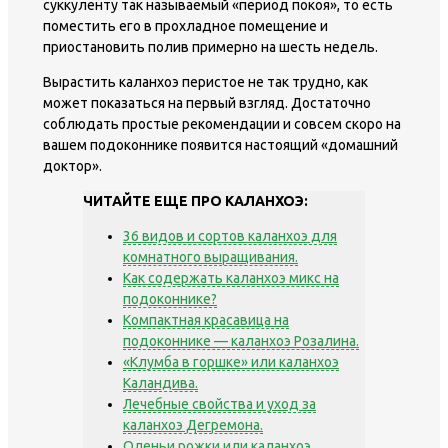
суккуленту так называемый «период покоя», то есть
поместить его в прохладное помещение и
приостановить полив примерно на шесть недель.
Вырастить каланхоэ перистое не так трудно, как
может показаться на первый взгляд. Достаточно
соблюдать простые рекомендации и совсем скоро на
вашем подоконнике появится настоящий «домашний
доктор».
ЧИТАЙТЕ ЕЩЕ ПРО КАЛАНХОЭ:
36 видов и сортов каланхоэ для
комнатного выращивания.
Как содержать каланхоэ микс на
подоконнике?
Компактная красавица на
подоконнике — каланхоэ Розалина.
«Клумба в горшке» или каланхоэ
Каландива.
Лечебные свойства и уход за
каланхоэ Дегремона.
Оленьи рожки или каланхоэ