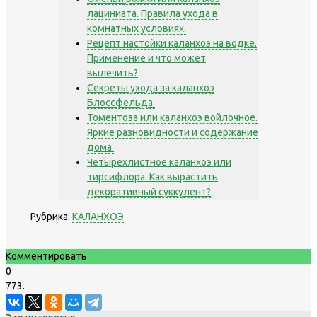
лациниата. Правила ухода в
комнатных условиях.
Рецепт настойки каланхоэ на водке.
Применение и что может
вылечить?
Секреты ухода за каланхоэ
Блоссфельда.
Томентоза или каланхоэ войлочное.
Яркие разновидности и содержание
дома.
Четырехлистное каланхоэ или
тирсифлора. Как вырастить
декоративный суккулент?
Рубрика:
КАЛАНХОЭ
Комментировать
0
773.