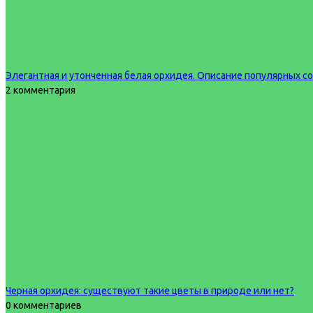
Элегантная и утонченная белая орхидея. Описание популярных с
2 комментария
Черная орхидея: существуют такие цветы в природе или нет?
0 комментариев