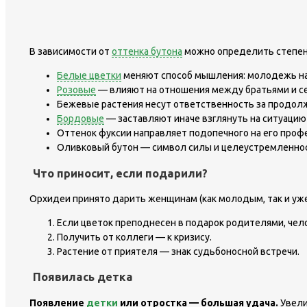
В зависимости от
оттенка бутона
можно определить степень
Белые цветки
меняют способ мышления: молодежь нач
Розовые
— влияют на отношения между братьями и с
Бежевые растения несут ответственность за продол
Бордовые
— заставляют иначе взглянуть на ситуацию
Оттенок фуксии направляет подопечного на его про
Оливковый бутон — символ силы и целеустремленно
Что приносит, если подарили?
Орхидеи принято дарить женщинам (как молодым, так и уже
Если цветок преподнесен в подарок родителями, чело
Получить от коллеги — к кризису.
Растение от приятеля — знак судьбоносной встречи.
Появилась детка
Появление
детки
или отростка — большая удача.
Увели