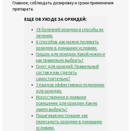
Главное, соблюдать дозировку и сроки применения
препарата.
ЕЩЕ ОБ УХОДЕ ЗА ОРХИДЕЙ:
18 болезней орхидеи и способы их
лечения.
6 способов, как можно поливать
орхидею в домашних условиях.
Горшок для орхидеи. Какой нужен и
как правильно выбрать?
Грунт для орхидей. Правильный
состав и как сделать
самостоятельно?
14 видов эффективных подкормок
для орхидеи.
Искусственное и дневное
освещение для орхидеи. Какую
лампу выбрать?
Пошаговая инструкция, как
пересадить орхидею в домашних
условиях.