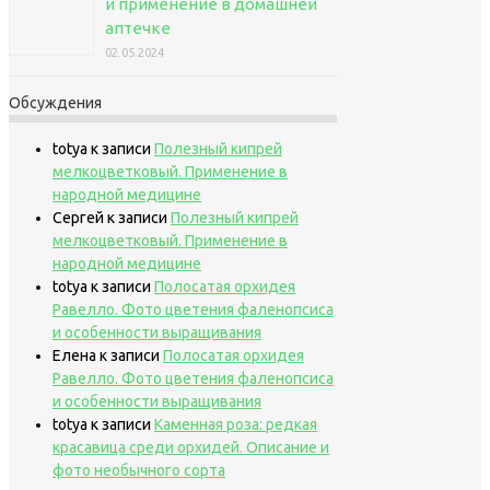
и применение в домашней
аптечке
02.05.2024
Обсуждения
totya
к записи
Полезный кипрей
мелкоцветковый. Применение в
народной медицине
Сергей
к записи
Полезный кипрей
мелкоцветковый. Применение в
народной медицине
totya
к записи
Полосатая орхидея
Равелло. Фото цветения фаленопсиса
и особенности выращивания
Елена
к записи
Полосатая орхидея
Равелло. Фото цветения фаленопсиса
и особенности выращивания
totya
к записи
Каменная роза: редкая
красавица среди орхидей. Описание и
фото необычного сорта