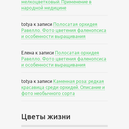
мелкоцветковый. Применение в
народной медицине
totya
к записи
Полосатая орхидея
Равелло. Фото цветения фаленопсиса
и особенности выращивания
Елена
к записи
Полосатая орхидея
Равелло. Фото цветения фаленопсиса
и особенности выращивания
totya
к записи
Каменная роза: редкая
красавица среди орхидей. Описание и
фото необычного сорта
Цветы жизни