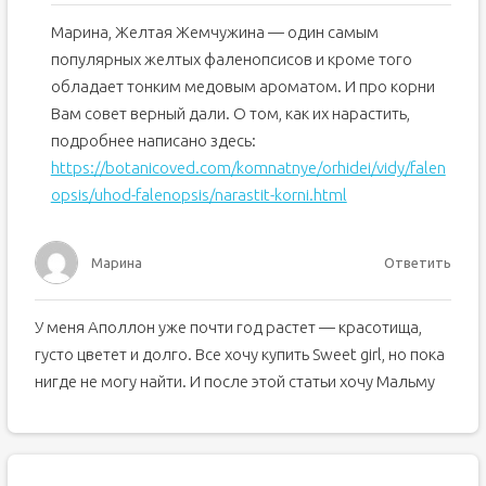
Марина, Желтая Жемчужина — один самым
популярных желтых фаленопсисов и кроме того
обладает тонким медовым ароматом. И про корни
Вам совет верный дали. О том, как их нарастить,
подробнее написано здесь:
https://botanicoved.com/komnatnye/orhidei/vidy/falen
opsis/uhod-falenopsis/narastit-korni.html
Марина
Ответить
У меня Аполлон уже почти год растет — красотища,
густо цветет и долго. Все хочу купить Sweet girl, но пока
нигде не могу найти. И после этой статьи хочу Мальму