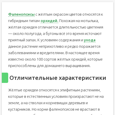
Фаленопсисы
с жёлтым окрасом цветов относятся к
гибридным типам
орхидей.
Похожая на мотылька,
жёлтая орхидея отличается длительностью цветения
— около полугода, а бутоны всё это время источают
приятный запах. К условиям содержания и
ухода
данное растение неприхотливо и редко поражается
заболеваниями и вредителями. В настоящее время
известно около 100 сортов жёлтых орхидей, которые
приспособлены для домашнего выращивания.
Отличительные характеристики
Жёлтые орхидеи относятся к эпифитным растениям,
которые в естественных условиях произрастают не на
земле, а на стволах и корневищах деревьев и
кустарников. Но корни фаленопсисов не врастают в