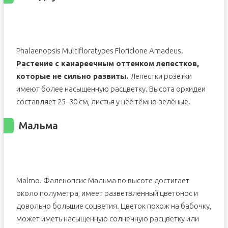
Phalaenopsis Multifloratypes Floriclone Amadeus.
Растение с канареечным оттенком лепестков,
которые не сильно развиты.
Лепестки розетки
имеют более насыщенную расцветку. Высота орхидеи
составляет 25–30 см, листья у неё тёмно-зелёные.
Мальма
Malmo. Фаленопсис Мальма по высоте достигает
около полуметра, имеет разветвлённый цветонос и
довольно большие соцветия. Цветок похож на бабочку,
может иметь насыщенную солнечную расцветку или