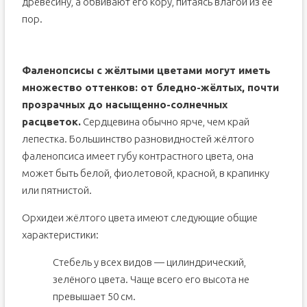
древесину, а обвивают его кору, питаясь влагой из её
пор.
Фаленопсисы с жёлтыми цветами могут иметь
множество оттенков: от бледно-жёлтых, почти
прозрачных до насыщенно-солнечных
расцветок.
Сердцевина обычно ярче, чем край
лепестка. Большинство разновидностей жёлтого
фаленопсиса имеет губу контрастного цвета, она
может быть белой, фиолетовой, красной, в крапинку
или пятнистой.
Орхидеи жёлтого цвета имеют следующие общие
характеристики:
Стебель у всех видов — цилиндрический,
зелёного цвета. Чаще всего его высота не
превышает 50 см.