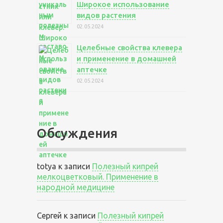
Широкое использование
видов растения
02.05.2024
Целебные свойства клевера
и применение в домашней
аптечке
02.05.2024
Обсуждения
totya
к записи
Полезный кипрей
мелкоцветковый. Применение в
народной медицине
Сергей
к записи
Полезный кипрей