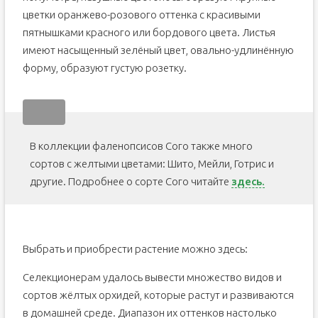
цветки оранжево-розового оттенка с красивыми
пятнышками красного или бордового цвета. Листья
имеют насыщенный зелёный цвет, овально-удлинённую
форму, образуют густую розетку.
В коллекции фаленопсисов Сого также много
сортов с желтыми цветами: Шито, Мейли, Готрис и
другие. Подробнее о сорте Сого читайте
здесь.
Выбрать и приобрести растение можно здесь:
Селекционерам удалось вывести множество видов и
сортов жёлтых орхидей, которые растут и развиваются
в домашней среде. Диапазон их оттенков настолько