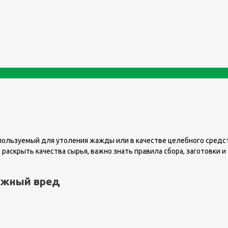
спользуемый для утоления жажды или в качестве целебного средст
аскрыть качества сырья, важно знать правила сбора, заготовки и
ожный вред