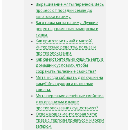
Выращивание мяты перечной. Весь
процесс от посадки семян до
заготовки на зиму.
Заготовка мяты на зиму. Лучшие
рецепты, грамотная заморозка и
сушка.
Как приготовить чай с мятой?
Интересные рецепты, польза и
противопоказания.
Как самостоятельно сушить мяту в
домашних условиях, чтобы
сохранить полезные свойства?
Мята: когда собирать для сушки на
зиму? Инструкция и полезные
советы.
Мята перечная: лечебные свойства
для организма и какие
противопоказания существуют?
Освежающая ментоловая мята:
трава с терпким привкусом и ярким
запахом.