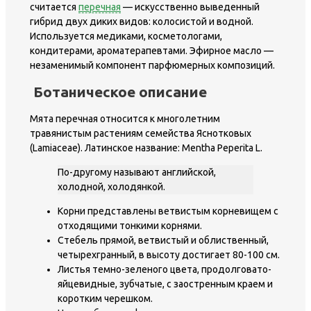
считается
перечная
— искусственно выведенный
гибрид двух диких видов: колосистой и водной.
Используется медиками, косметологами,
кондитерами, ароматерапевтами. Эфирное масло —
незаменимый компонент парфюмерных композиций.
Ботаническое описание
Мята перечная относится к многолетним
травянистым растениям семейства Яснотковых
(Lamiaceae). Латинское название: Mentha Peperita L.
По-другому называют английской,
холодной, холодянкой.
Корни представлены ветвистым корневищем с
отходящими тонкими корнями.
Стебель прямой, ветвистый и облиственный,
четырехгранный, в высоту достигает 80-100 см.
Листья темно-зеленого цвета, продолговато-
яйцевидные, зубчатые, с заостренным краем и
коротким черешком.