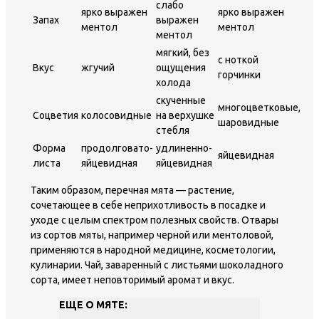
слабо
ярко выражен
ярко выражен
Запах
выражен
ментол
ментол
ментол
мягкий, без
с ноткой
Вкус
жгучий
ощущения
горчинки
холода
скученные
многоцветковые,
Соцветия
колосовидные
на верхушке
шаровидные
стебля
Форма
продолговато-
удлиненно-
яйцевидная
листа
яйцевидная
яйцевидная
Таким образом, перечная мята — растение,
сочетающее в себе неприхотливость в посадке и
уходе с целым спектром полезных свойств. Отвары
из сортов мяты, например черной или ментоловой,
применяются в народной медицине, косметологии,
кулинарии. Чай, заваренный с листьями шоколадного
сорта, имеет неповторимый аромат и вкус.
ЕЩЕ О МЯТЕ: