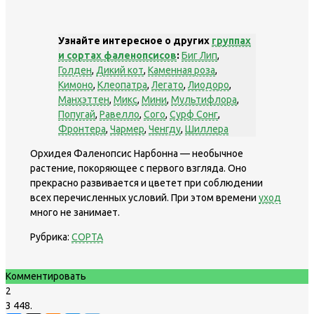
Узнайте интересное о других
группах
и сортах фаленопсисов
:
Биг Лип
,
Голден
,
Дикий кот
,
Каменная роза
,
Кимоно
,
Клеопатра
,
Легато
,
Лиодоро
,
Манхэттен
,
Микс
,
Мини
,
Мультифлора
,
Попугай
,
Равелло
,
Сого
,
Сурф Сонг
,
Фронтера
,
Чармер
,
Ченгду
,
Шиллера
Орхидея Фаленопсис Нарбонна — необычное
растение, покоряющее с первого взгляда. Оно
прекрасно развивается и цветет при соблюдении
всех перечисленных условий. При этом времени
уход
много не занимает.
Рубрика:
СОРТА
Комментировать
2
3 448.