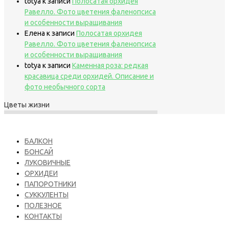
totya
к записи
Полосатая орхидея
Равелло. Фото цветения фаленопсиса
и особенности выращивания
Елена
к записи
Полосатая орхидея
Равелло. Фото цветения фаленопсиса
и особенности выращивания
totya
к записи
Каменная роза: редкая
красавица среди орхидей. Описание и
фото необычного сорта
Цветы жизни
БАЛКОН
БОНСАЙ
ЛУКОВИЧНЫЕ
ОРХИДЕИ
ПАПОРОТНИКИ
СУККУЛЕНТЫ
ПОЛЕЗНОЕ
КОНТАКТЫ