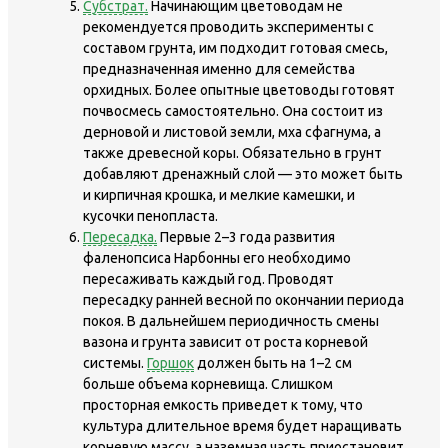
Субстрат.
Начинающим цветоводам не
рекомендуется проводить эксперименты с
составом грунта, им подходит готовая смесь,
предназначенная именно для семейства
орхидных. Более опытные цветоводы готовят
почвосмесь самостоятельно. Она состоит из
дерновой и листовой земли, мха сфагнума, а
также древесной коры. Обязательно в грунт
добавляют дренажный слой — это может быть
и кирпичная крошка, и мелкие камешки, и
кусочки пенопласта.
Пересадка.
Первые 2–3 года развития
фаленопсиса Нарбонны его необходимо
пересаживать каждый год. Проводят
пересадку ранней весной по окончании периода
покоя. В дальнейшем периодичность смены
вазона и грунта зависит от роста корневой
системы.
Горшок
должен быть на 1–2 см
больше объема корневища. Слишком
просторная емкость приведет к тому, что
культура длительное время будет наращивать
корневую массу, а наземная часть приостановит