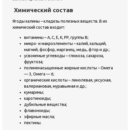
Химический состав
Ягоды калины – кладезь полезных веществ. В их
химический состав входит:
витамины – А, С, Е, К, РР, группы В;
микро- и макроэлементы – калий, кальций,
магний, фосфор, марганец, медь, фтор и др.;
усвояемые углеводы – глюкоза, сахароза,
фруктоза;
полиненасыщенные жирные кислоты – Омега
— 3, Омега — 6;
органические кислоты – линолевая, уксусная,
валериановая, муравьиная и др.;
кумарины;
каротиноиды;
дубильные вещества;
флавоноиды;
эфирные масла;
пектины.